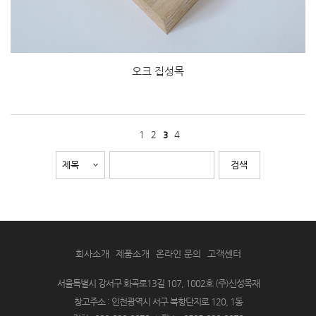
오크 집성목
1
2
4
3
회사소개
제품소개
온라인 문의
고객센터
서울특별시 강서구 화곡로13길 107, 1002호 (주)신성목재
창고주소 : 인천광역시 서구 북항단지로 120, 1동