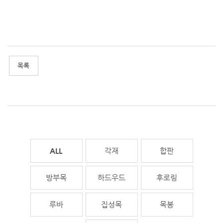
전체
각재
합판
방부목
하드우드
후로링
루바
집성목
목봉